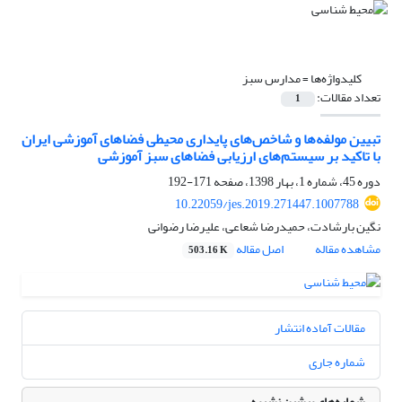
کلیدواژه‌ها =
مدارس سبز
تعداد مقالات:
1
تبیین مولفه‌ها و شاخص‌های پایداری محیطی فضاهای آموزشی ایران
با تاکید بر سیستم‌های ارزیابی فضاهای سبز آموزشی
دوره 45، شماره 1، بهار 1398، صفحه
171-192
10.22059/jes.2019.271447.1007788
نگین بارشادت، حمیدرضا شعاعی، علیرضا رضوانی
مشاهده مقاله
اصل مقاله
503.16 K
مقالات آماده انتشار
شماره جاری
شماره‌های پیشین نشریه