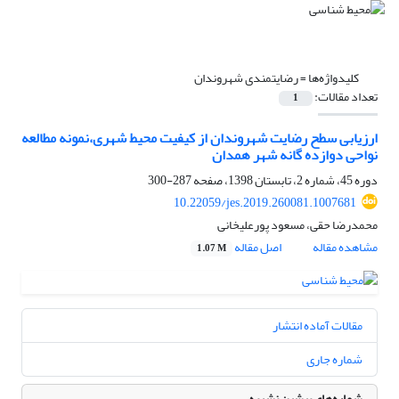
کلیدواژه‌ها =
رضایتمندی شهروندان
تعداد مقالات:
1
ارزیابی سطح رضایت شهروندان از کیفیت محیط شهری،نمونه مطالعه
نواحی دوازده گانه شهر همدان
دوره 45، شماره 2، تابستان 1398، صفحه
287-300
10.22059/jes.2019.260081.1007681
محمدرضا حقی، مسعود پورعلیخانی
مشاهده مقاله
اصل مقاله
1.07 M
مقالات آماده انتشار
شماره جاری
شماره‌های پیشین نشریه