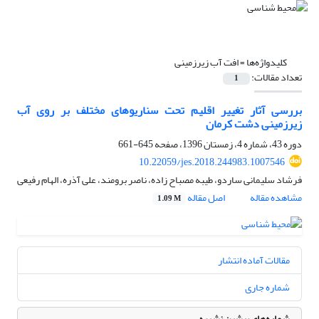
کلیدواژه‌ها =
افت آب زیرزمینی
تعداد مقالات:
1
بررسی آثار تغییر اقلیم تحت سناریوهای مختلف بر روی آب
زیرزمینی دشت کرمان
دوره 43، شماره 4، زمستان 1396، صفحه
645-661
10.22059/jes.2018.244983.1007546
فرشاد سلیمانی ساردو، طیبه مصباح زاده، ناصر برومند، علی آذره، الهام رفیعی
مشاهده مقاله
اصل مقاله
1.09 M
مقالات آماده انتشار
شماره جاری
شماره‌های پیشین نشریه