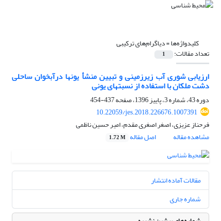
کلیدواژه‌ها =
دیاگرام‌های ترکیبی
تعداد مقالات:
1
ارزیابی شوری آب زیرزمینی و تبیین منشأ یونها درآبخوان ساحلی
دشت ملکان با استفاده از ‏نسبتهای یونی
دوره 43، شماره 3، پاییز 1396، صفحه
437-454
10.22059/jes.2018.226676.1007391
فرحناز عزیزی، اصغر اصغری مقدم، امیر حسین ناظمی
مشاهده مقاله
اصل مقاله
1.72 M
مقالات آماده انتشار
شماره جاری
شماره‌های پیشین نشریه