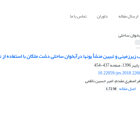
ارسال مقاله
داوران
تماس با ما
بخوان ساحلی
 زیرزمینی و تبیین منشأ یونها درآبخوان ساحلی دشت ملکان با استفاده از ‏
437-454
10.22059/jes.2018.226
ر اصغری مقدم، امیر حسین ناظمی
اصل مقاله
1.72 M