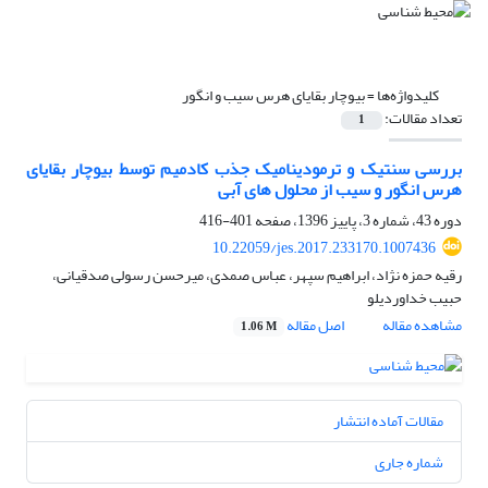
کلیدواژه‌ها =
بیوچار بقایای هرس سیب و انگور
تعداد مقالات:
1
بررسی سنتیک و ترمودینامیک جذب کادمیم توسط بیوچار بقایای
هرس انگور و سیب از محلول های آبی
دوره 43، شماره 3، پاییز 1396، صفحه
401-416
10.22059/jes.2017.233170.1007436
رقیه حمزه نژاد، ابراهیم سپهر، عباس صمدی، میرحسن رسولی صدقیانی،
حبیب خداوردیلو
مشاهده مقاله
اصل مقاله
1.06 M
مقالات آماده انتشار
شماره جاری