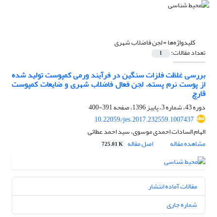
کلیدواژه‌ها =
لجن فاضلاب شهری
تعداد مقالات:
1
بررسی غلظت فلزات سنگین در فرآیند ورمی کمپوست تولید شده
از پوست نرم پسته، لجن فعال فاضلاب شهری و ضایعات کمپوست
قارچ
دوره 43، شماره 3، پاییز 1396، صفحه
391-400
10.22059/jes.2017.232559.1007437
الهام السادات احمدی موسوی، سید احمد عطائی
مشاهده مقاله
اصل مقاله
725.01 K
مقالات آماده انتشار
شماره جاری