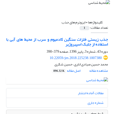
کلیدواژه‌ها =
ایزوترم های جذب
تعداد مقالات:
1
جذب زیستی فلزات سنگین کادمیوم و سرب از محیط های آبی با
استفاده از جلبک اسپیروژیر
دوره 43، شماره 3، پاییز 1396، صفحه
379-390
10.22059/jes.2018.225238.1007380
محمد حسین صیادی اناری، حسین شکری
مشاهده مقاله
اصل مقاله
896.32 K
مقالات آماده انتشار
شماره جاری
شماره‌های پیشین نشریه