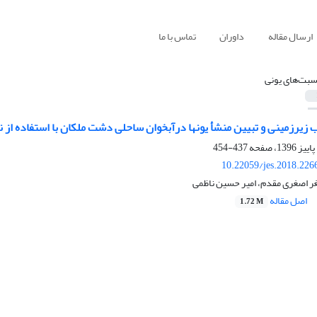
ارسال مقاله
داوران
تماس با ما
سبت‌های یونی
 زیرزمینی و تبیین منشأ یونها درآبخوان ساحلی دشت ملکان با استفاده از ‏
437-454
10.22059/jes.2018.226
ر اصغری مقدم، امیر حسین ناظمی
اصل مقاله
1.72 M