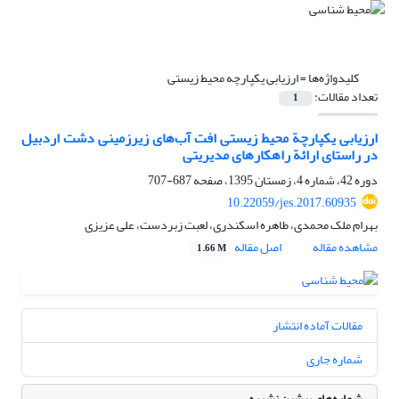
کلیدواژه‌ها =
ارزیابی یکپارچه محیط زیستی
تعداد مقالات:
1
ارزیابی یکپارچة محیط ‌زیستی افت آب‌های زیرزمینی دشت اردبیل
در راستای ارائة راهکارهای مدیریتی
دوره 42، شماره 4، زمستان 1395، صفحه
687-707
10.22059/jes.2017.60935
بهرام ملک محمدی، طاهره اسکندری، لعبت زبردست، علی عزیزی
مشاهده مقاله
اصل مقاله
1.66 M
مقالات آماده انتشار
شماره جاری
شماره‌های پیشین نشریه