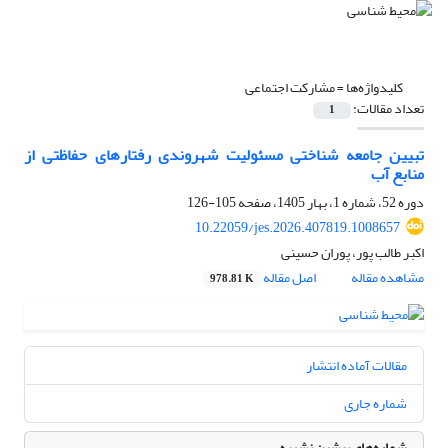
کلیدواژه‌ها =
مشارکت اجتماعی
تعداد مقالات:
1
تبیین جامعه شناختی مسئولیت شهروندی رفتارهای حفاظتی از
منابع آب
دوره 52، شماره 1، بهار 1405، صفحه
105-126
10.22059/jes.2026.407819.1008657
اکبر طالب پور، پوران حسینی
مشاهده مقاله
اصل مقاله
978.81 K
مقالات آماده انتشار
شماره جاری
شماره‌های پیشین نشریه