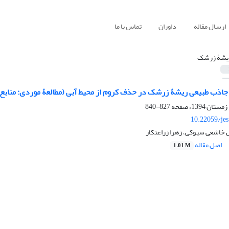
ارسال مقاله
داوران
تماس با ما
یشۀ زرشک
 جاذب طبیعی ریشۀ زرشک در حذف کروم از محیط آبی (مطالعۀ موردی: منابع 
827-840
10.22059/je
خاشعی سیوکی، زهرا زراعتکار
اصل مقاله
1.01 M