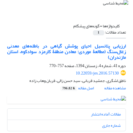
کلیدواژه‌ها =
گونه‌‌های پیشگام
تعداد مقالات:
1
ارزیابی پتانسیل احیای پوشش گیاهی در باطله‌های معدنی
زغال‌سنگ (مطالعۀ موردی: معادن منطقۀ کارمزد سوادکوه، استان
مازندران)
دوره 41، شماره 4، زمستان 1394، صفحه
757-770
10.22059/jes.2016.57130
ناطق لشگری، جمشید قربانی، سید حسن زالی، قربان وهاب زاده
مشاهده مقاله
اصل مقاله
796.82 K
مقالات آماده انتشار
شماره جاری