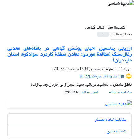
کلیدواژه‌ها =
توالی گیاهی
تعداد مقالات:
1
ارزیابی پتانسیل احیای پوشش گیاهی در باطله‌های معدنی
زغال‌سنگ (مطالعۀ موردی: معادن منطقۀ کارمزد سوادکوه، استان
مازندران)
دوره 41، شماره 4، زمستان 1394، صفحه
757-770
10.22059/jes.2016.57130
ناطق لشگری، جمشید قربانی، سید حسن زالی، قربان وهاب زاده
مشاهده مقاله
اصل مقاله
796.82 K
مقالات آماده انتشار
شماره جاری