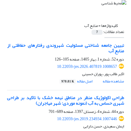
کلیدواژه‌ها =
منابع آب
تعداد مقالات:
7
تبیین جامعه شناختی مسئولیت شهروندی رفتارهای حفاظتی از
منابع آب
دوره 52، شماره 1، بهار 1405، صفحه
105-126
10.22059/jes.2026.407819.1008657
اکبر طالب پور، پوران حسینی
مشاهده مقاله
اصل مقاله
978.81 K
طراحی اکولوژیک منظر در مناطق نیمه خشک با تاکید بر طراحی
شهری حساس به آب (نمونه موردی: شهر مهاجران)
دوره 44، شماره 4، زمستان 1397، صفحه
689-701
10.22059/jes.2019.234934.1007446
ایمان سعیدی، حسن دارابی