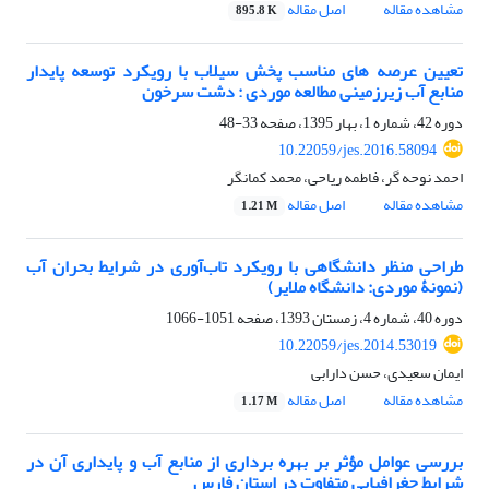
مشاهده مقاله
اصل مقاله
895.8 K
تعیین عرصه های مناسب پخش سیلاب با رویکرد توسعه پایدار
منابع آب زیرزمینی مطالعه موردی : دشت سرخون
دوره 42، شماره 1، بهار 1395، صفحه
33-48
10.22059/jes.2016.58094
احمد نوحه گر، فاطمه ریاحی، محمد کمانگر
مشاهده مقاله
اصل مقاله
1.21 M
طراحی منظر دانشگاهی با رویکرد تاب‌آوری در شرایط بحران آب
(نمونۀ موردی: دانشگاه ملایر)
دوره 40، شماره 4، زمستان 1393، صفحه
1051-1066
10.22059/jes.2014.53019
ایمان سعیدی، حسن دارابی
مشاهده مقاله
اصل مقاله
1.17 M
بررسی عوامل مؤثر بر بهره برداری از منابع آب و پایداری آن در
شرایط جغرافیایی متفاوت در استان فارس