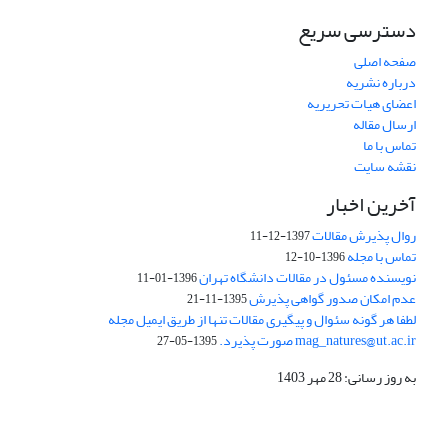
دسترسی سریع
صفحه اصلی
درباره نشریه
اعضای هیات تحریریه
ارسال مقاله
تماس با ما
نقشه سایت
آخرین اخبار
روال پذیرش مقالات
1397-12-11
تماس با مجله
1396-10-12
نویسنده مسئول در مقالات دانشگاه تهران
1396-01-11
عدم امکان صدور گواهی پذیرش
1395-11-21
لطفا هر گونه سئوال و پیگیری مقالات تنها از طریق ایمیل مجله
mag_natures@ut.ac.ir صورت پذیرد.
1395-05-27
به روز رسانی: 28 مهر 1403