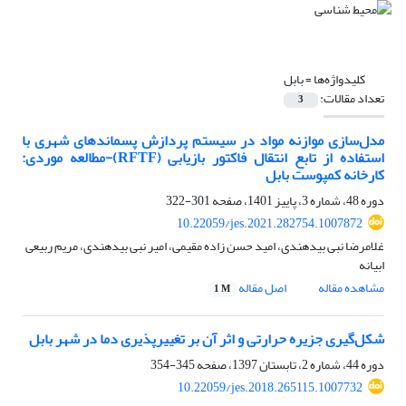
کلیدواژه‌ها =
بابل
تعداد مقالات:
3
مدل‌سازی موازنه مواد در سیستم پردازش پسماندهای شهری با
استفاده از تابع انتقال فاکتور بازیابی (RFTF)-مطالعه موردی:
کارخانه کمپوست بابل
دوره 48، شماره 3، پاییز 1401، صفحه
301-322
10.22059/jes.2021.282754.1007872
غلامرضا نبی بیدهندی، امید حسن زاده مقیمی، امیر نبی بیدهندی، مریم ربیعی
ابیانه
مشاهده مقاله
اصل مقاله
1 M
شکل‌گیری جزیره حرارتی و اثر آن بر تغییرپذیری دما در شهر بابل
دوره 44، شماره 2، تابستان 1397، صفحه
345-354
10.22059/jes.2018.265115.1007732