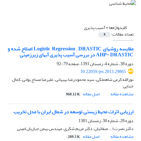
کلیدواژه‌ها =
آسیب پذیری
تعداد مقالات:
4
مقایسه روشهای Logistic Regression , DRASTIC اصلاح شده و
AHP- DRASTIC در بررسی آسیب پذیری آبهای زیرزمینی
دوره 38، شماره 4، زمستان 1391، صفحه
79-92
10.22059/jes.2013.29865
نورالله کرمی شاهملکی، سید محمودرضا بهبهانی، علیرضا مساح بوانی، کمال
خدایی
مشاهده مقاله
اصل مقاله
968.12 K
ارزیابی اثرات محیط زیستی توسعه در شمال ایران با مدل تخریب
دوره 28، شماره 30، زمستان 1381
دکتر نصرت ا... صفائیان، دکتر مریم شکری، مهندس بهمن جباریان امینی
مشاهده مقاله
اصل مقاله
289.5 K