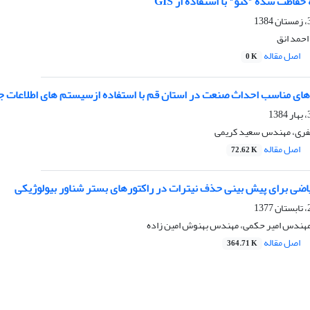
فاظت شده "گنو" با استفاده از GIS
احمد انق
اصل مقاله
0 K
های مناسب احداث صنعت در استان قم با استفاده ازسیستم های اطلاعات ج
فری، مهندس سعید کریمی
اصل مقاله
72.62 K
ضی برای پیش بینی حذف نیترات در راکتورهای بستر شناور بیولوژیکی
، مهندس امیر حکمی، مهندس بهنوش امین زاده
اصل مقاله
364.71 K