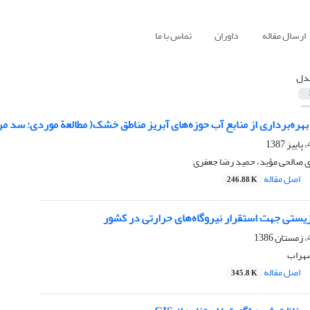
ارسال مقاله
داوران
تماس با ما
دل
هره‌برداری از منابع آب حوزه‌های آبریز مناطق خشک( مطالعة موردی: سد 
 صالحی مؤید، حمید رضا جعفری
اصل مقاله
246.88 K
زیستی جهت استقرار نیروگاه‌های حرارتی در کشور
سهراب
اصل مقاله
345.8 K