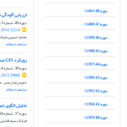
دوره 48 (1401)
ارزیابی آلودگی ص
دوره 40، شماره 3، پاییز 1393، صفحه
دوره 47 (1400)
s.2014.52214
محمد حسین صیادی 
دوره 46 (1399)
مشاهده مقاله
دوره 45 (1398)
رویکرد GIS مبنا برای مدل‌سازی سه بعدی آلودگی صوتی با استفاده از مدل‌های سه بعدی شهر (مطالعة موردی: بخشی از منطقة سه تهران)
دوره 44 (1397)
دوره 38، شماره 4، زمستان 1391، صفحه
s.2013.29868
دوره 43 (1396)
حمیدرضا رنجبر، عل
مشاهده مقاله
دوره 42 (1395)
دوره 41 (1394)
تحلیل الگوی تم
دوره 37، شماره 60، زمستان 1390، صفحه
دوره 40 (1393)
فرانک سیف‌الدینی