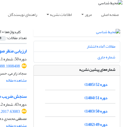
صفحه اصلی
مرور
اطلاعات نشریه
راهنمای نویسندگان
کلیدواژه‌ها =
آ
تعداد مقالات:
9
مقالات آماده انتشار
ارزیابی منظر صوتی منطقه 2 کلانشهر تبریز با
شماره جاری
دوره 50، شماره 1، بهار 1403، صفحه
888.1008408
شماره‌های پیشین نشریه
سجاد زارعی، حسن 
مشاهده مقاله
دوره 52 (1405)
سنجش ضریب مکا
دوره 51 (1404)
دوره 43، شماره 2، تابستان 1396، صفحه
دوره 50 (1403)
s.2017.63083
مصطفی محمدی ده 
دوره 49 (1402)
مشاهده مقاله