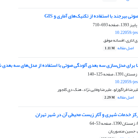
وتی بیرجند با استفاده از تکنیک‌های آماری و GIS
693-710
10.22059/je
اناری، افسانه موفق
اصل مقاله
1.11 M
125-140
10.22059/je
یرضا قراگوزلو، علیرضا وفایی نژاد، هنک دی کلجور
اصل مقاله
2.29 M
رکز خدمات شهری و آثار زیست محیطی آن در شهر تهران
53-64
، حسین منصوریان