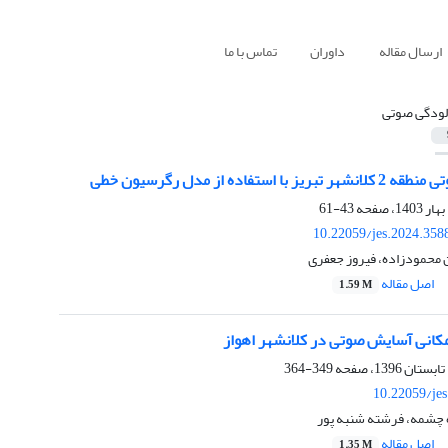
ارسال مقاله
داوران
تماس با ما
لودگی صوتی
 استفاده از مدل رگرسیون خطی
43-61
10.22059/jes.2024.358
محمودزاده، فیروز جعفری
اصل مقاله
1.59 M
نی آسایش صوتی در کلانشهر اهواز
349-364
10.22059/je
چشمه، فرشته شنبه پور
اصل مقاله
1.35 M