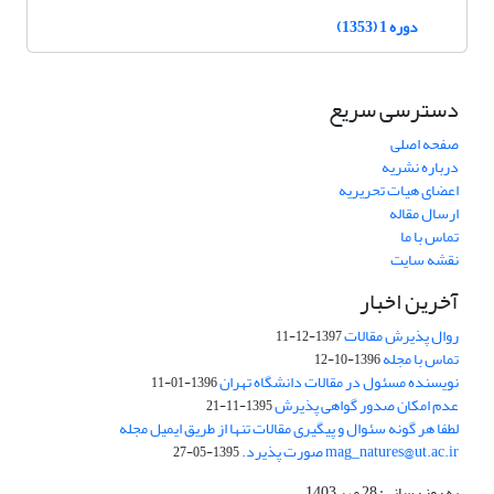
دوره 1 (1353)
دسترسی سریع
صفحه اصلی
درباره نشریه
اعضای هیات تحریریه
ارسال مقاله
تماس با ما
نقشه سایت
آخرین اخبار
روال پذیرش مقالات
1397-12-11
تماس با مجله
1396-10-12
نویسنده مسئول در مقالات دانشگاه تهران
1396-01-11
عدم امکان صدور گواهی پذیرش
1395-11-21
لطفا هر گونه سئوال و پیگیری مقالات تنها از طریق ایمیل مجله
mag_natures@ut.ac.ir صورت پذیرد.
1395-05-27
به روز رسانی: 28 مهر 1403