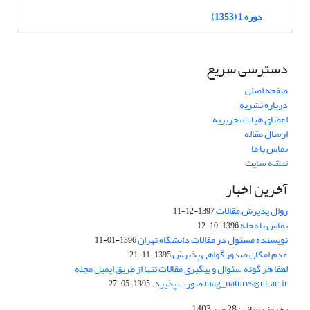
دوره 1 (1353)
دسترسی سریع
صفحه اصلی
درباره نشریه
اعضای هیات تحریریه
ارسال مقاله
تماس با ما
نقشه سایت
آخرین اخبار
روال پذیرش مقالات
1397-12-11
تماس با مجله
1396-10-12
نویسنده مسئول در مقالات دانشگاه تهران
1396-01-11
عدم امکان صدور گواهی پذیرش
1395-11-21
لطفا هر گونه سئوال و پیگیری مقالات تنها از طریق ایمیل مجله
mag_natures@ut.ac.ir صورت پذیرد.
1395-05-27
به روز رسانی: 28 مهر 1403