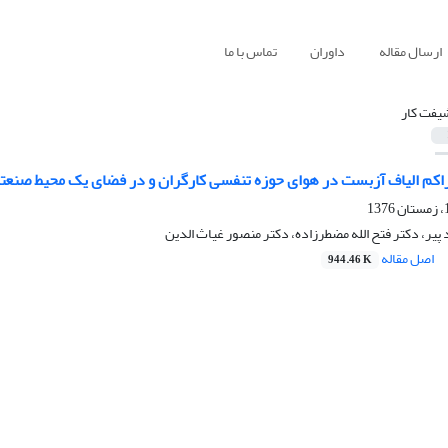
ارسال مقاله
داوران
تماس با ما
یفت کار
تراکم الیاف آزبست در هوای حوزه تنفسی کارگران و در فضای یک محیط صنعت
ر، دکتر فتح الله مضطرزاده، دکتر منصور غیاث الدین
اصل مقاله
944.46 K