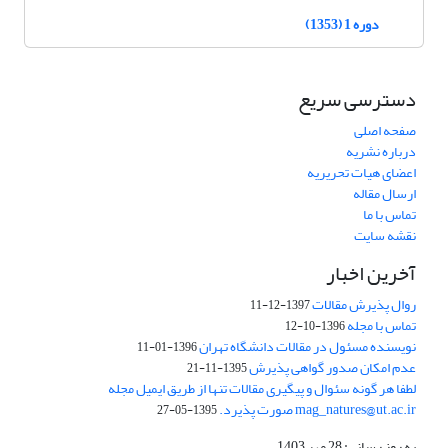
دوره 1 (1353)
دسترسی سریع
صفحه اصلی
درباره نشریه
اعضای هیات تحریریه
ارسال مقاله
تماس با ما
نقشه سایت
آخرین اخبار
روال پذیرش مقالات
1397-12-11
تماس با مجله
1396-10-12
نویسنده مسئول در مقالات دانشگاه تهران
1396-01-11
عدم امکان صدور گواهی پذیرش
1395-11-21
لطفا هر گونه سئوال و پیگیری مقالات تنها از طریق ایمیل مجله
mag_natures@ut.ac.ir صورت پذیرد.
1395-05-27
به روز رسانی: 28 مهر 1403