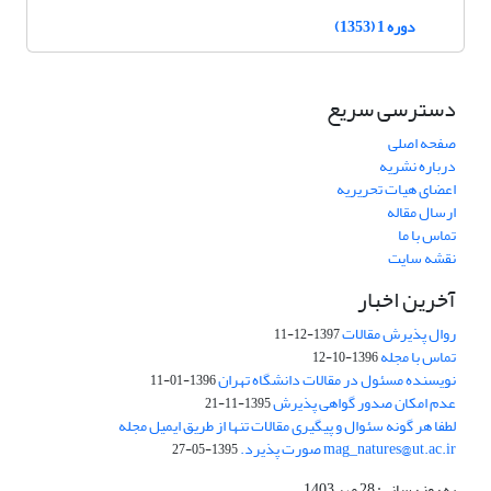
دوره 1 (1353)
دسترسی سریع
صفحه اصلی
درباره نشریه
اعضای هیات تحریریه
ارسال مقاله
تماس با ما
نقشه سایت
آخرین اخبار
روال پذیرش مقالات
1397-12-11
تماس با مجله
1396-10-12
نویسنده مسئول در مقالات دانشگاه تهران
1396-01-11
عدم امکان صدور گواهی پذیرش
1395-11-21
لطفا هر گونه سئوال و پیگیری مقالات تنها از طریق ایمیل مجله
mag_natures@ut.ac.ir صورت پذیرد.
1395-05-27
به روز رسانی: 28 مهر 1403