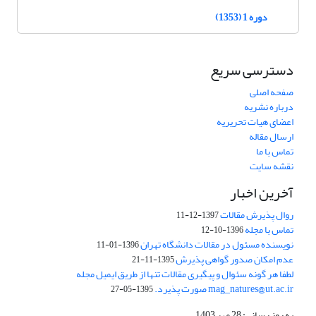
دوره 1 (1353)
دسترسی سریع
صفحه اصلی
درباره نشریه
اعضای هیات تحریریه
ارسال مقاله
تماس با ما
نقشه سایت
آخرین اخبار
روال پذیرش مقالات
1397-12-11
تماس با مجله
1396-10-12
نویسنده مسئول در مقالات دانشگاه تهران
1396-01-11
عدم امکان صدور گواهی پذیرش
1395-11-21
لطفا هر گونه سئوال و پیگیری مقالات تنها از طریق ایمیل مجله
mag_natures@ut.ac.ir صورت پذیرد.
1395-05-27
به روز رسانی: 28 مهر 1403