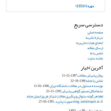
دوره 1 (1353)
دسترسی سریع
صفحه اصلی
درباره نشریه
اعضای هیات تحریریه
ارسال مقاله
تماس با ما
نقشه سایت
آخرین اخبار
روال پذیرش مقالات
1397-12-11
تماس با مجله
1396-10-12
نویسنده مسئول در مقالات دانشگاه تهران
1396-01-11
عدم امکان صدور گواهی پذیرش
1395-11-21
لطفا هر گونه سئوال و پیگیری مقالات تنها از طریق ایمیل مجله
mag_natures@ut.ac.ir صورت پذیرد.
1395-05-27
به روز رسانی: 28 مهر 1403