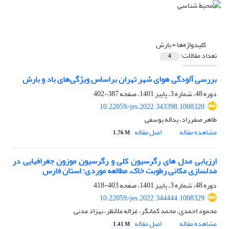
کلیدواژه‌ها =
بارش
تعداد مقالات:
4
بررسی آلودگی هوای شهر تهران براساس ویژگی‌های باد و بارش
دوره 48، شماره 3، پاییز 1401، صفحه
387-402
10.22059/jes.2022.343398.1008320
طاهر صفرراد، یداله یوسفی
مشاهده مقاله
اصل مقاله
1.76 M
ارزیابی مدل های رگرسیون کلی و رگرسیون موزون جغرافیایی در
مدلسازی مکانی رطوبت خاک، مطالعه موردی: استان فارس
دوره 48، شماره 3، پاییز 1401، صفحه
403-418
10.22059/jes.2022.344444.1008329
محمود احمدی، محمد کمانگر، غزاله ملانظر، بهزاد مدنی
مشاهده مقاله
اصل مقاله
1.41 M