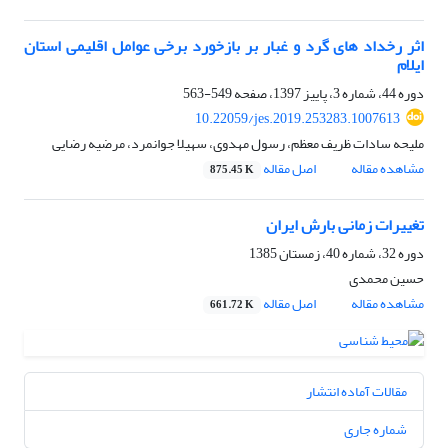
اثر رخداد های گرد و غبار بر بازخورد برخی عوامل اقلیمی استان
ایلام
دوره 44، شماره 3، پاییز 1397، صفحه
549-563
10.22059/jes.2019.253283.1007613
ملیحه سادات ظریف معظم، رسول مهدوی، سهیلا جوانمرد، مرضیه رضایی
مشاهده مقاله
اصل مقاله
875.45 K
تغییرات زمانی بارش ایران
دوره 32، شماره 40، زمستان 1385
حسین محمدی
مشاهده مقاله
اصل مقاله
661.72 K
مقالات آماده انتشار
شماره جاری