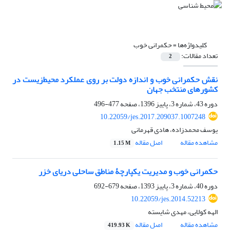
کلیدواژه‌ها =
حکمرانی خوب
تعداد مقالات:
2
نقش حکمرانی خوب و اندازه دولت بر روی عملکرد محیط‌زیست در
کشورهای منتخب جهان
دوره 43، شماره 3، پاییز 1396، صفحه
477-496
10.22059/jes.2017.209037.1007248
یوسف محمدزاده، هادی قهرمانی
مشاهده مقاله
اصل مقاله
1.15 M
حکمرانی خوب و مدیریت یکپارچۀ مناطق ساحلی دریای خزر
دوره 40، شماره 3، پاییز 1393، صفحه
679-692
10.22059/jes.2014.52213
الهه کولایی، مهدی شایسته
مشاهده مقاله
اصل مقاله
419.93 K