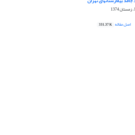
 جامد بیمارستانهای تهران
اصل مقاله
331.37 K