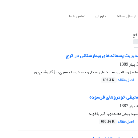
ارسال مقاله
داوران
تماس با ما
فع
دیریت پسماندهای بیمارستانی در کرج
ماعیل صالحی، محمد علی عبدلی، حمیدرضا جعفری، مژگان شیخ پور
اصل مقاله
696.3 K
حیطی خودروهای فرسوده
ید بهمن معتمدی، اکبر باغوند
اصل مقاله
603.16 K