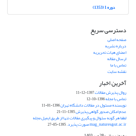
دوره 1 (1353)
دسترسی سریع
صفحه اصلی
درباره نشریه
اعضای هیات تحریریه
ارسال مقاله
تماس با ما
نقشه سایت
آخرین اخبار
روال پذیرش مقالات
1397-12-11
تماس با مجله
1396-10-12
نویسنده مسئول در مقالات دانشگاه تهران
1396-01-11
عدم امکان صدور گواهی پذیرش
1395-11-21
لطفا هر گونه سئوال و پیگیری مقالات تنها از طریق ایمیل مجله
mag_natures@ut.ac.ir صورت پذیرد.
1395-05-27
به روز رسانی: 28 مهر 1403