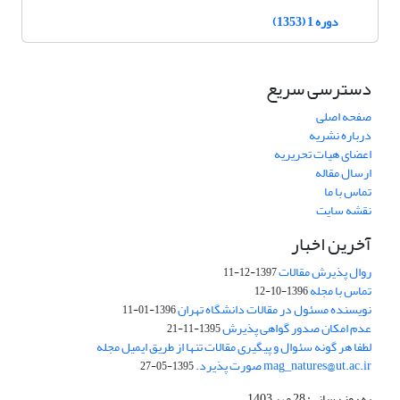
دوره 1 (1353)
دسترسی سریع
صفحه اصلی
درباره نشریه
اعضای هیات تحریریه
ارسال مقاله
تماس با ما
نقشه سایت
آخرین اخبار
روال پذیرش مقالات
1397-12-11
تماس با مجله
1396-10-12
نویسنده مسئول در مقالات دانشگاه تهران
1396-01-11
عدم امکان صدور گواهی پذیرش
1395-11-21
لطفا هر گونه سئوال و پیگیری مقالات تنها از طریق ایمیل مجله
mag_natures@ut.ac.ir صورت پذیرد.
1395-05-27
به روز رسانی: 28 مهر 1403