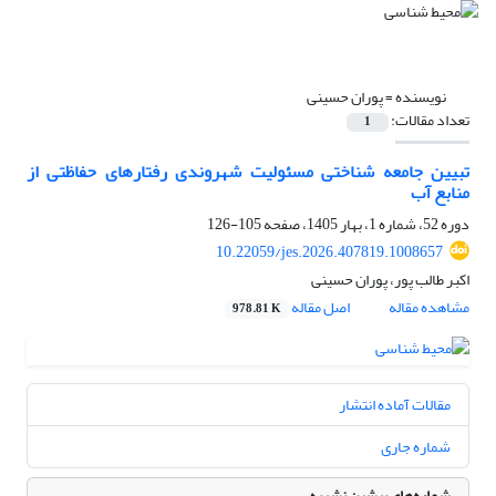
نویسنده =
پوران حسینی
تعداد مقالات:
1
تبیین جامعه شناختی مسئولیت شهروندی رفتارهای حفاظتی از
منابع آب
دوره 52، شماره 1، بهار 1405، صفحه
105-126
10.22059/jes.2026.407819.1008657
اکبر طالب پور، پوران حسینی
مشاهده مقاله
اصل مقاله
978.81 K
مقالات آماده انتشار
شماره جاری
شماره‌های پیشین نشریه