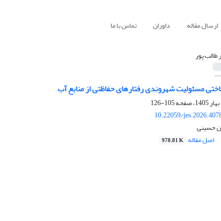
ارسال مقاله
داوران
تماس با ما
ر طالب پور
اختی مسئولیت شهروندی رفتارهای حفاظتی از منابع آب
105-126
10.22059/jes.2026.407
ان حسینی
اصل مقاله
978.81 K