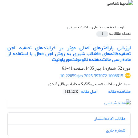
نویسنده =
سید علی سادات حسینی
تعداد مقالات:
1
ارزیابی پارامترهای اصلی موثر بر فرایندهای تصفیه لجن
تصفیه‌خانه‌های فاضلاب شهری به روش لجن فعال با استفاده از
ماده رسی حالت‌دهنده نانومونت‌موریلونیت
دوره 52، شماره 1، بهار 1405، صفحه
41-61
10.22059/jes.2025.397072.1008615
سید علی سادات حسینی، گاگیک بدلیانس قلی کندی
مشاهده مقاله
اصل مقاله
913.12 K
مقالات آماده انتشار
شماره جاری