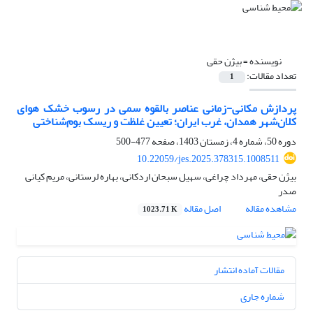
نویسنده =
بیژن حقی
تعداد مقالات:
1
پردازش مکانی-زمانی عناصر بالقوه سمی در رسوب خشک هوای
کلان‌شهر همدان، غرب ایران؛ تعیین غلظت و ریسک بوم‌‎شناختی
دوره 50، شماره 4، زمستان 1403، صفحه
477-500
10.22059/jes.2025.378315.1008511
بیژن حقی، مهرداد چراغی، سهیل سبحان اردکانی، بهاره لرستانی، مریم کیانی
صدر
مشاهده مقاله
اصل مقاله
1023.71 K
مقالات آماده انتشار
شماره جاری