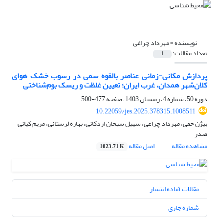
نویسنده =
مهرداد چراغی
تعداد مقالات:
1
پردازش مکانی-زمانی عناصر بالقوه سمی در رسوب خشک هوای
کلان‌شهر همدان، غرب ایران؛ تعیین غلظت و ریسک بوم‌‎شناختی
دوره 50، شماره 4، زمستان 1403، صفحه
477-500
10.22059/jes.2025.378315.1008511
بیژن حقی، مهرداد چراغی، سهیل سبحان اردکانی، بهاره لرستانی، مریم کیانی
صدر
مشاهده مقاله
اصل مقاله
1023.71 K
مقالات آماده انتشار
شماره جاری