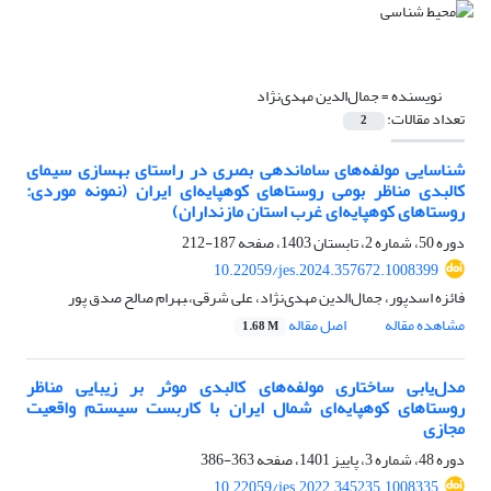
نویسنده =
جمال‌الدین مهدی‌نژاد
تعداد مقالات:
2
شناسایی مولفه‌های ساماندهی بصری در راستای بهسازی سیمای
کالبدی مناظر بومی روستاهای کوهپایه‌ای ایران (نمونه موردی:
روستاهای کوهپایه‌ای غرب استان مازنداران)
دوره 50، شماره 2، تابستان 1403، صفحه
187-212
10.22059/jes.2024.357672.1008399
فائزه اسدپور، جمال‌الدین مهدی‌نژاد، علی شرقی، ّبهرام صالح صدق پور
مشاهده مقاله
اصل مقاله
1.68 M
مدل‌‌یابی ساختاری مولفه‌های کالبدی موثر بر زیبایی مناظر
روستاهای کوهپایه‌ای شمال ایران با کاربست سیستم واقعیت
مجازی
دوره 48، شماره 3، پاییز 1401، صفحه
363-386
10.22059/jes.2022.345235.1008335