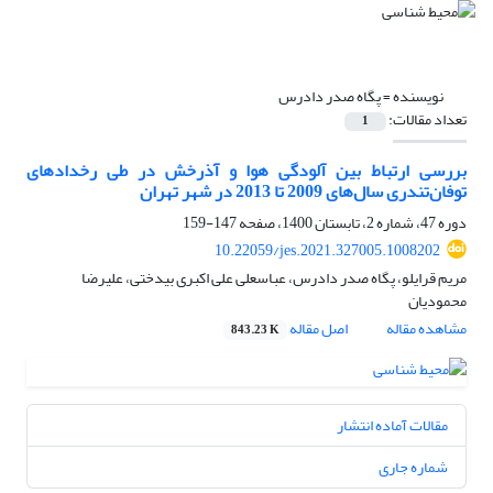
نویسنده =
پگاه صدر دادرس
تعداد مقالات:
1
بررسی ارتباط بین آلودگی هوا و آذرخش در طی رخدادهای
توفان‌تندری سال‌های 2009 تا 2013 در شهر تهران
دوره 47، شماره 2، تابستان 1400، صفحه
147-159
10.22059/jes.2021.327005.1008202
مریم قرایلو، پگاه صدر دادرس، عباسعلی علی اکبری بیدختی، علیرضا
محمودیان
مشاهده مقاله
اصل مقاله
843.23 K
مقالات آماده انتشار
شماره جاری