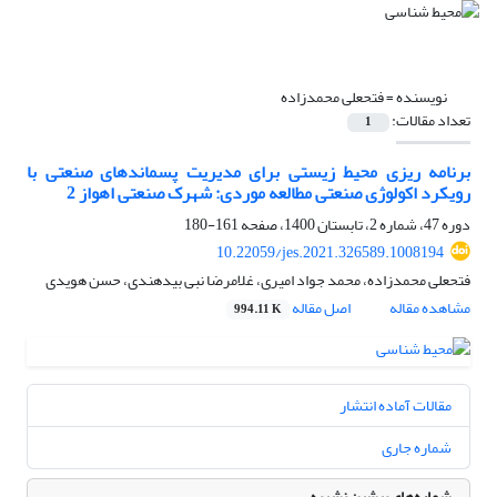
نویسنده =
فتحعلی محمدزاده
تعداد مقالات:
1
برنامه ریزی محیط زیستی برای مدیریت پسماندهای صنعتی با
رویکرد اکولوژی صنعتی مطالعه موردی: شهرک صنعتی اهواز 2
دوره 47، شماره 2، تابستان 1400، صفحه
161-180
10.22059/jes.2021.326589.1008194
فتحعلی محمدزاده، محمد جواد امیری، غلامرضا نبی بیدهندی، حسن هویدی
مشاهده مقاله
اصل مقاله
994.11 K
مقالات آماده انتشار
شماره جاری
شماره‌های پیشین نشریه