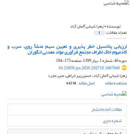
نویسنده =
زهرا شیخی آلمان آباد
تعداد مقالات:
1
ارزیابی پتانسیل خطر پذیری و تعیین سهم منشأ روی، سرب و
کادمیوم خاک‌ اطراف مجتمع فرآوری مواد معدنی انگوران
دوره 46، شماره 1، بهار 1399، صفحه
173-194
10.22059/jes.2020.292719.1007949
زهرا شیخی آلمان آباد، حسین پیرخراطی، منیر مجرد
مشاهده مقاله
اصل مقاله
4.65 M
مقالات آماده انتشار
شماره جاری
شماره‌های پیشین نشریه