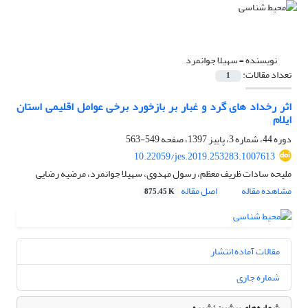
نویسنده =
سهیلا جوانمرد
تعداد مقالات:
1
اثر رخداد های گرد و غبار بر بازخورد برخی عوامل اقلیمی استان
ایلام
دوره 44، شماره 3، پاییز 1397، صفحه
549-563
10.22059/jes.2019.253283.1007613
ملیحه سادات ظریف معظم، رسول مهدوی، سهیلا جوانمرد، مرضیه رضایی
مشاهده مقاله
اصل مقاله
875.45 K
مقالات آماده انتشار
شماره جاری
شماره‌های پیشین نشریه