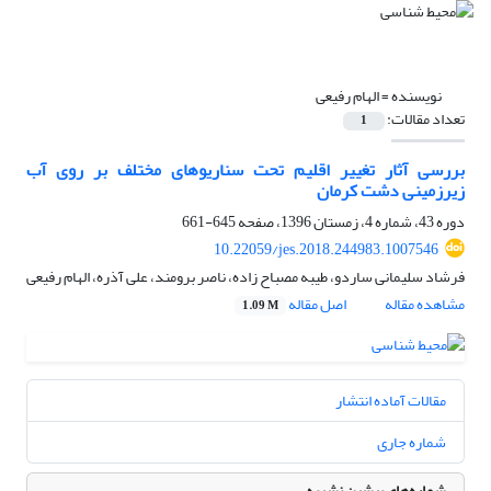
نویسنده =
الهام رفیعی
تعداد مقالات:
1
بررسی آثار تغییر اقلیم تحت سناریوهای مختلف بر روی آب
زیرزمینی دشت کرمان
دوره 43، شماره 4، زمستان 1396، صفحه
645-661
10.22059/jes.2018.244983.1007546
فرشاد سلیمانی ساردو، طیبه مصباح زاده، ناصر برومند، علی آذره، الهام رفیعی
مشاهده مقاله
اصل مقاله
1.09 M
مقالات آماده انتشار
شماره جاری
شماره‌های پیشین نشریه