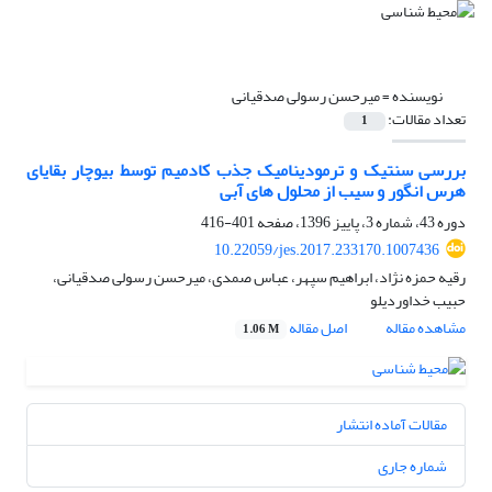
نویسنده =
میرحسن رسولی صدقیانی
تعداد مقالات:
1
بررسی سنتیک و ترمودینامیک جذب کادمیم توسط بیوچار بقایای
هرس انگور و سیب از محلول های آبی
دوره 43، شماره 3، پاییز 1396، صفحه
401-416
10.22059/jes.2017.233170.1007436
رقیه حمزه نژاد، ابراهیم سپهر، عباس صمدی، میرحسن رسولی صدقیانی،
حبیب خداوردیلو
مشاهده مقاله
اصل مقاله
1.06 M
مقالات آماده انتشار
شماره جاری