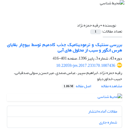
نویسنده =
رقیه حمزه نژاد
تعداد مقالات:
1
بررسی سنتیک و ترمودینامیک جذب کادمیم توسط بیوچار بقایای
هرس انگور و سیب از محلول های آبی
دوره 43، شماره 3، پاییز 1396، صفحه
401-416
10.22059/jes.2017.233170.1007436
رقیه حمزه نژاد، ابراهیم سپهر، عباس صمدی، میرحسن رسولی صدقیانی،
حبیب خداوردیلو
مشاهده مقاله
اصل مقاله
1.06 M
مقالات آماده انتشار
شماره جاری