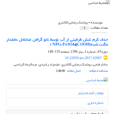
نویسنده =
روشنک رضایی کلانتری
تعداد مقالات:
1
حذف کرم شش ظرفیتی از آب توسط نانو گرافن متخلخل عاملدار
مگنت شده(NPG/Fe3O4@COOH )
دوره 43، شماره 1، بهار 1396، صفحه
135-148
10.22059/jes.2017.62067
ساناز فتحی، روشنک رضایی کلانتری، علیمراد رشیدی، عبدالرضا کرباسی
مشاهده مقاله
اصل مقاله
1.06 M
مقالات آماده انتشار
شماره جاری
شماره‌های پیشین نشریه