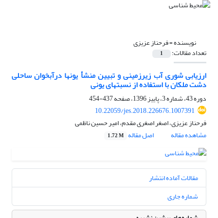
نویسنده =
فرحناز عزیزی
تعداد مقالات:
1
ارزیابی شوری آب زیرزمینی و تبیین منشأ یونها درآبخوان ساحلی
دشت ملکان با استفاده از ‏نسبتهای یونی
دوره 43، شماره 3، پاییز 1396، صفحه
437-454
10.22059/jes.2018.226676.1007391
فرحناز عزیزی، اصغر اصغری مقدم، امیر حسین ناظمی
مشاهده مقاله
اصل مقاله
1.72 M
مقالات آماده انتشار
شماره جاری
شماره‌های پیشین نشریه