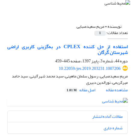
نویسنده =
مریم سعیدصبایی
تعداد مقالات:
1
استفاده از حل کننده CPLEX در به‌گزینی کاربری اراضی
شهرستان گرگان
دوره 44، شماره 3، پاییز 1397، صفحه
445-459
10.22059/jes.2019.203231.1007206
مریم سعیدصبایی، رسول سلمان ماهینی، ُسید محمد شهرآئینی، سید حامد
میرکریمی، نورالدین دبیری
مشاهده مقاله
اصل مقاله
1.01 M
مقالات آماده انتشار
شماره جاری