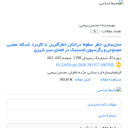
نویسنده =
محسن بهمنی
تعداد مقالات:
1
مدل‌سازی خطر سقوط درختان خطرآفرین با کاربرد شبکه عصبی
مصنوعی و رگرسیون لجستیک در فضای سبز شهری
دوره 45، شماره 4، زمستان 1398، صفحه
645-661
10.22059/jes.2020.291357.1007935
الهام قهساره اردستانی، مژده نافیان، محسن بهمنی
مشاهده مقاله
اصل مقاله
911.67 K
مقالات آماده انتشار
شماره جاری
شماره‌های پیشین نشریه