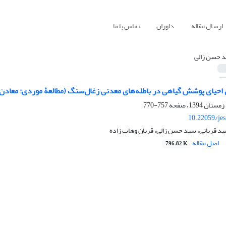
ارسال مقاله
داوران
تماس با ما
 حسن زالی
 احیای پوشش گیاهی در باطله‌های معدنی زغال‌سنگ (مطالعۀ موردی: معادن 
757-770
10.22059/je
د قربانی، سید حسن زالی، قربان وهاب زاده
اصل مقاله
796.82 K