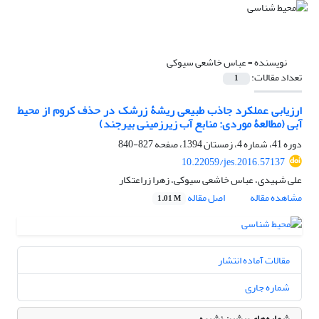
نویسنده =
عباس خاشعی سیوکی
تعداد مقالات:
1
ارزیابی عملکرد جاذب طبیعی ریشۀ زرشک در حذف کروم از محیط
آبی (مطالعۀ موردی: منابع آب زیرزمینی بیرجند)
دوره 41، شماره 4، زمستان 1394، صفحه
827-840
10.22059/jes.2016.57137
علی شهیدی، عباس خاشعی سیوکی، زهرا زراعتکار
مشاهده مقاله
اصل مقاله
1.01 M
مقالات آماده انتشار
شماره جاری
شماره‌های پیشین نشریه